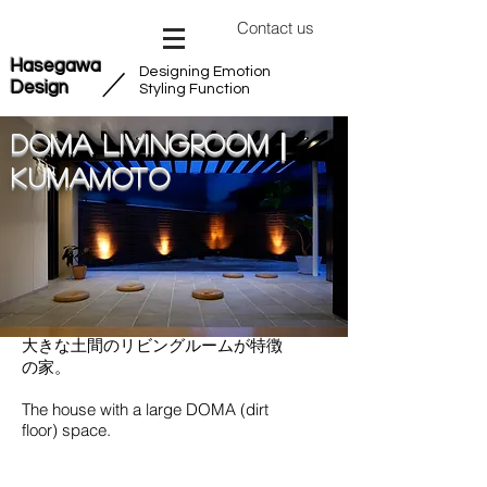
Contact us
Hasegawa
Designing Emotion
​／
Design
Styling Function
DOMA Livingroom｜
Kumamoto
大きな土間のリビングルームが特徴
の家。
The house with a large DOMA (dirt
floor) space.