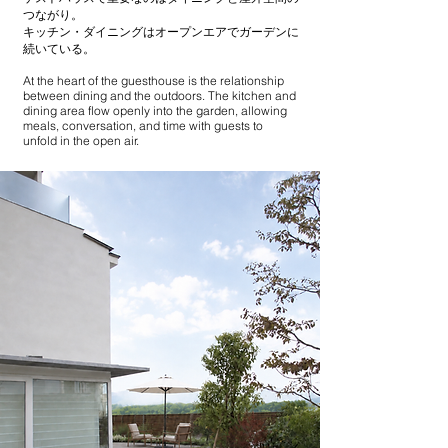
つながり。
キッチン・ダイニングはオープンエアでガーデンに
続いている。
At the heart of the guesthouse is the relationship
between dining and the outdoors. The kitchen and
dining area flow openly into the garden, allowing
meals, conversation, and time with guests to
unfold in the open air.