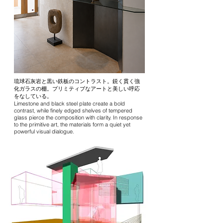
琉球石灰岩と黒い鉄板のコントラスト。鋭く貫く強
化ガラスの棚。プリミティブなアートと美しい呼応
をなしている。
Limestone and black steel plate create a bold
contrast, while finely edged shelves of tempered
glass pierce the composition with clarity. In response
to the primitive art, the materials form a quiet yet
powerful visual dialogue.