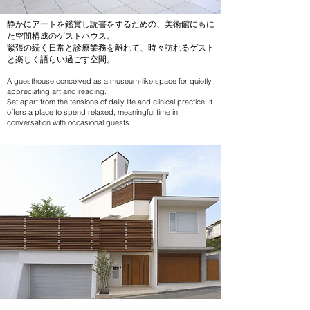
静かにアートを鑑賞し読書をするための、美術館にもに
た空間構成のゲストハウス。
緊張の続く日常と診療業務を離れて、時々訪れるゲスト
と楽しく語らい過ごす空間。
A guesthouse conceived as a museum-like space for quietly
appreciating art and reading.
Set apart from the tensions of daily life and clinical practice, it
offers a place to spend relaxed, meaningful time in
conversation with occasional guests.