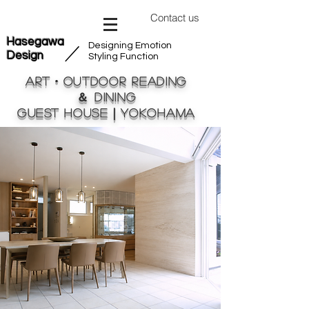
Contact us
Hasegawa
Designing Emotion
​／
Design
Styling Function
Art・Outdoor reading
＆ Dining
Guest House｜Yokohama