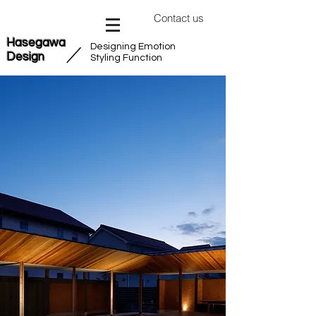
Contact us
Hasegawa
Designing Emotion
​／
Design
Styling Function